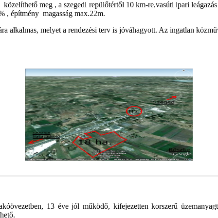
l közelíthető meg , a szegedi repülőtértől 10 km-re,vasúti ipari leágaz
 60 % , építmény magasság max.22m.
tására alkalmas, melyet a rendezési terv is jóváhagyott. Az ingatlan közm
lakóövezetben, 13 éve jól működő, kifejezetten korszerű üzemanyagt
thető.