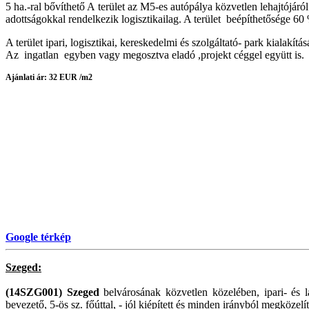
5 ha.-ral bővíthető A terület az M5-es autópálya közvetlen lehajtójáró
adottságokkal rendelkezik logisztikailag. A terület beépíthetősége
A terület ipari, logisztikai, kereskedelmi és szolgáltató- park kialakí
Az ingatlan egyben vagy megosztva eladó ,projekt céggel együtt is.
Ajánlati ár:
32 EUR /m2
Google térkép
Szeged:
(14SZG001) Szeged
belvárosának közvetlen közelében, ipari- és 
bevezető, 5-ös sz. főúttal, - jól kiépített és minden irányból megközelí