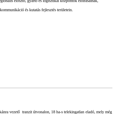
ionális elosztó, gyártó és logisztikai központok előirásainak,
ommunikáció és kutatás fejlesztés területein.
ánra vezető tranzit útvonalon, 18 ha-s telekingatlan eladó, mely még