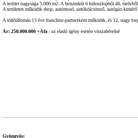
A terület nagysága 5.000 m2. A benzinkút 6 kútoszlopból áll, melyből
A területen működik shop, autómosó, autókölcsönző, autógáz-kimérő és
A töltőállomás 13 éve franchise-partnerként működik, és 12, nagy forga
Ár:
250.000.000 +Áfa -
az eladó igény esetén visszabérelné
Gyöngyös: