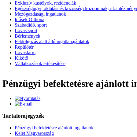
Exkluzív kastélyok, rezidenciák
Egészségügyi, oktatási és közösségi központnak, ill. intézmény
Mezőgazdasági ingatlanok
Idősek Otthona
Szabadidő, sport
Lovas sport
Bérlemények
Feldolgozás alatt álló ingatlanajánlatok
Repülőtér
Lovasfarm
Kikötő
Vállalkozások értékesítése
Pénzügyi befektetésre ajánlott 
Tartalomjegyzék
Pénzügyi befektetésre ajánlott ingatlanok
Kelet Magyarország