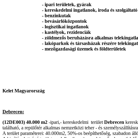
- ipari területek, gyárak
- kereskedelmi ingatlanok, iroda és szolgáltató 
- benzinkutak
- bevásárlóközpontok
- logisztikai ingatlanok
- kastélyok, rezidenciák
- zöldmezős beruházásra alkalmas telekingatla
- lakóparkok és társasházak részére telekingat
- mezőgazdasági üzemek és földterületek
Kelet Magyarország
Debrecen:
(12DE003)
40.000 m2
-ipari,- kereskedelmi terület
Debrecen
keresk
található, a repülőtér alkalmas nemzetközi teher - és személyszállításr
A terület paraméterei: 40.000m2, 50%-os beépíthetőség, szabadon álló,