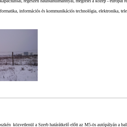
apacitással, régészeti hatástanulmánnyal, megfelel a közép - európai reg
rmatika, információs és kommunikációs technológia, elektronika, telek
zkén közvetlenül a Szerb határátkelő előtt az M5-ös autópályán a balk