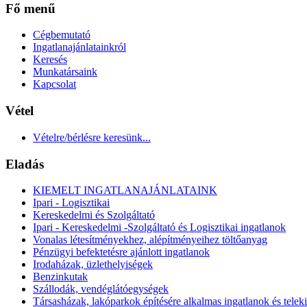
Fő menű
Cégbemutató
Ingatlanajánlatainkról
Keresés
Munkatársaink
Kapcsolat
Vétel
Vételre/bérlésre keresünk...
Eladás
KIEMELT INGATLANAJÁNLATAINK
Ipari - Logisztikai
Kereskedelmi és Szolgáltató
Ipari - Kereskedelmi -Szolgáltató és Logisztikai ingatlanok
Vonalas létesítményekhez, alépítményeihez töltőanyag
Pénzügyi befektetésre ajánlott ingatlanok
Irodaházak, üzlethelyiségek
Benzinkutak
Szállodák, vendéglátóegységek
Társasházak, lakóparkok építésére alkalmas ingatlanok és telek