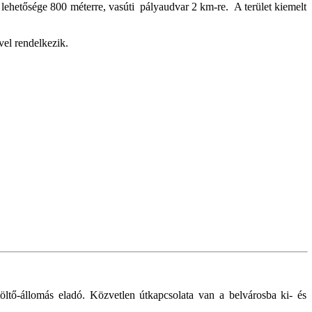
ás lehetősége 800 méterre, vasúti pályaudvar 2 km-re. A terület kiemelt
űvel rendelkezik.
öltő-állomás eladó. Közvetlen útkapcsolata van a belvárosba ki- és