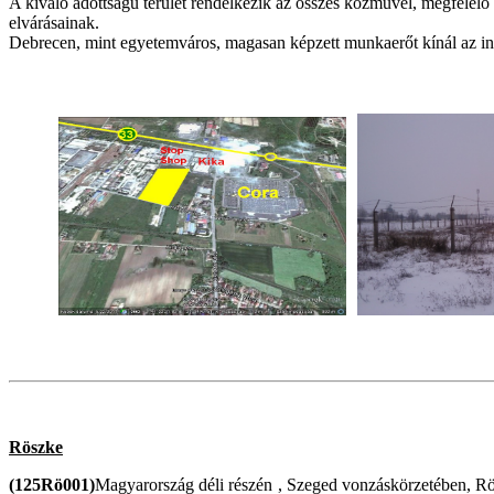
A kiváló adottságú terület rendelkezik az összes közművel, megfelelő k
elvárásainak.
Debrecen, mint egyetemváros, magasan képzett munkaerőt kínál az info
Röszke
(125Rö001)
Magyarország déli részén , Szeged vonzáskörzetében, Rös