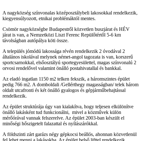
A nagyközség színvonalas középosztálybeli lakosokkal rendelkezik,
kiegyensúlyozott, etnikai problémáktól mentes.
Csömör nagyközségbe Budapestről közvetlen buszjárat és HÉV
járat is van, a Nemzetközi Liszt Ferenc Repülőtértől 5-6 km
távolságban autópálya köti össze.
A település jómódú lakossága révén rendelkezik 2 óvodával 2
általános iskolával melynek német-angol tagozata is van, korszerű
sportcsarnokkal, elsőosztályú sportegyesülettel, magas színvonalú 2
orvosi rendelővel valamint önálló postahivatallal és bankkal.
Az eladó ingatlan 1150 m2 telken fekszik, a háromszintes épület
pedig 766 m2. A domboldali /Gellérthegy magasságban/ telek három
oldalt utcafronti és két önálló gyalogos és gépjárműbehajtással
rendelkezik.
Az épület struktúrája úgy van kialakítva, hogy teljesen elkülönítve
önálló lakásként tud funkcionálni, mivel a közművek külön
mérőórával vannak felszerelve. Az épület 2003-ban készült el
minőségi hőszigetelt falazattal és nyílászárókkal.
A földszinti zárt garázs négy gépkocsi beállós, ahonnan közvetlenül
fel lehet menni a lakásokba. Az épület belső lifttel rendelkezik,