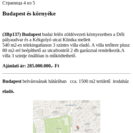
Страница 4 из 5
Budapest és környéke
(3Bp137) Budapest
budai felén zöldövezeti környezetben a Déli
pályaudvar és a Kékgolyó utcai Klinika mellett
540 m2-es telekingatlanon 3 szintes villa eladó. A villa tetőtere plusz
80 m2-rel beépíthető az utcafrontról 2 db garázzsal rendelkezik.A
villa 3 szintje önállóan is működtethető.
Ajánlati ár: 285.000.000,- Ft
Budapest
belvárosának hátárában cca. 1500 m2 területű irodaház
eladó.