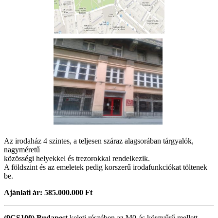
Az irodaház 4 szintes, a teljesen száraz alagsorában tárgyalók,
nagyméretű
közösségi helyekkel és trezorokkal rendelkezik.
A földszint és az emeletek pedig korszerű irodafunkciókat töltenek
be.
Ajánlati ár: 585.000.000 Ft
(9CS100)
Budapest
keleti részében az M0-ás körgyűrű mellett