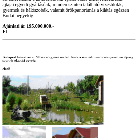
ajtajai egyedi gyártásúak, minden szinten található vizesblokk,
gyermek és hálószobák, valamit örökpanorámás a kilátás egészen
Budai hegyekig.
Ajánlati ár 195.000.000,-
Ft
Budapest
határában az M0-ás körgyürü mellett
Kistarcsán
zöldmezős környezetben ifjusági
sport és oktatási egység
eladó